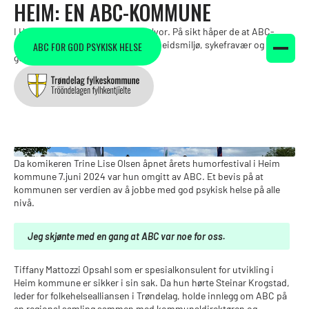
HEIM: EN ABC-KOMMUNE
I Heim kommune tar de ABC på alvor. På sikt håper de at ABC-
metoden vil ha positiv effekt på arbeidsmiljø, sykefravær og gi flere
ABC FOR GOD PSYKISK HELSE
gode opplevelser for innbyggerne.
Skrevet av
Anne-Lise Aakervik
Da komikeren Trine Lise Olsen åpnet årets humorfestival i Heim
kommune 7.juni 2024 var hun omgitt av ABC. Et bevis på at
kommunen ser verdien av å jobbe med god psykisk helse på alle
nivå.
Jeg skjønte med en gang at ABC var noe for oss.
Tiffany Mattozzi Opsahl som er spesialkonsulent for utvikling i
Heim kommune er sikker i sin sak. Da hun hørte Steinar Krogstad,
leder for folkehelsealliansen i Trøndelag, holde innlegg om ABC på
en regional samling sammen med kommunaldirektøren og