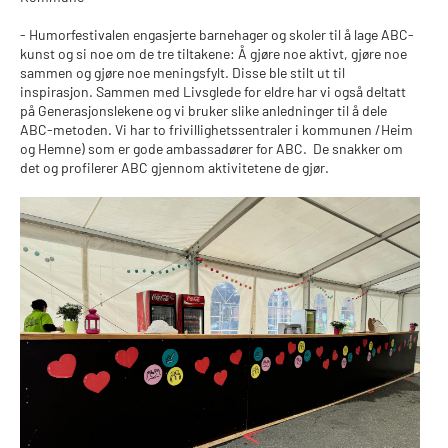
- Humorfestivalen engasjerte barnehager og skoler til å lage ABC-
kunst og si noe om de tre tiltakene: Å gjøre noe aktivt, gjøre noe
sammen og gjøre noe meningsfylt. Disse ble stilt ut til
inspirasjon. Sammen med Livsglede for eldre har vi også deltatt
på Generasjonslekene og vi bruker slike anledninger til å dele
ABC-metoden. Vi har to frivillighetssentraler i kommunen /Heim
og Hemne) som er gode ambassadører for ABC. De snakker om
det og profilerer ABC gjennom aktivitetene de gjør.