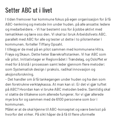
Setter ABC ut i livet
I tiden fremover har kommune fokus på egen organisasjon for å få
ABC-tenkning og metode inn under huden, på alle ansatte; ledere
og medarbeidere. – Vi har bestemt oss for å jobbe aktivt med
tematikken og lære oss den. Vi skal ta i bruk Arbeidslivets ABC,
parallelt med ABC for alle og tester ut dette i to pilotenheter i
kommunen, forteller Tiffany Opsahl.
I tillegg er de med på en pilot sammen med kommunene Hitra,
Frøya og Skaun. Dette heter Bærekraftstanken. Vi har ABC som
vår pilot. Initiativtager er Regionrådet i Trøndelag, og OsloMet er
med for å bistå i prosessen samt leder gjennom flere metoder;
som Systematisk design i praksis, radikal innovasjon og
aksjonsforskning.
- Det handler om å få tankegangen under huden og ha den som
den foretrukne verktøykassa. At man kan si: Er det vi gjør tuftet
på ABC? Hvordan kan vi bruke ABC metoden bedre. Samtidig skal
vi støtte de tiltakene som allerede fungerer, for vi gjør allerede
mye bra for og sammen med de 6100 personene som bor i
kommunen.
Målet er at de skal kjenne til ABC-konseptet og være bevisst på
hvorfor det virker. På sikt håper de å få til flere uformelle