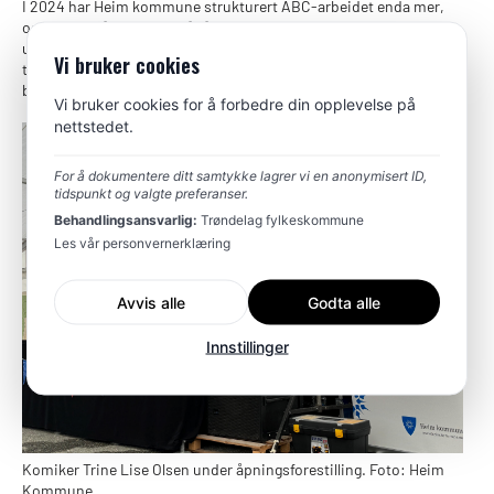
I 2024 har Heim kommune strukturert ABC-arbeidet enda mer,
og jobber målrettet med å få ABC som et gjennomgangstema
under kommunens Heimuka som i år ble arrangert 1.-9.juni. I
Vi bruker cookies
tillegg har Humorfestivalen også trykket ABC til sitt bryst, og
brukt ABC som et grunnlag for festivalen.
Vi bruker cookies for å forbedre din opplevelse på
nettstedet.
For å dokumentere ditt samtykke lagrer vi en anonymisert ID,
tidspunkt og valgte preferanser.
Behandlingsansvarlig:
Trøndelag fylkeskommune
Les vår personvernerklæring
Avvis alle
Godta alle
Innstillinger
Komiker Trine Lise Olsen under åpningsforestilling. Foto: Heim
Kommune