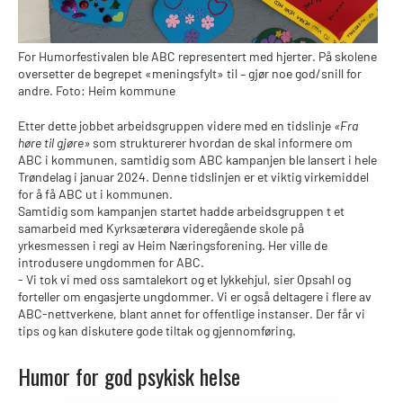
For Humorfestivalen ble ABC representert med hjerter. På skolene
oversetter de begrepet «meningsfylt» til – gjør noe god/snill for
andre. Foto: Heim kommune
Etter dette jobbet arbeidsgruppen videre med en tidslinje
«Fra
høre til gjøre»
som strukturerer hvordan de skal informere om
ABC i kommunen, samtidig som ABC kampanjen ble lansert i hele
Trøndelag i januar 2024. Denne tidslinjen er et viktig virkemiddel
for å få ABC ut i kommunen.
Samtidig som kampanjen startet hadde arbeidsgruppen t et
samarbeid med Kyrksæterøra videregående skole på
yrkesmessen i regi av Heim Næringsforening. Her ville de
introdusere ungdommen for ABC.
- Vi tok vi med oss samtalekort og et lykkehjul, sier Opsahl og
forteller om engasjerte ungdommer. Vi er også deltagere i flere av
ABC-nettverkene, blant annet for offentlige instanser. Der får vi
tips og kan diskutere gode tiltak og gjennomføring.
Humor for god psykisk helse