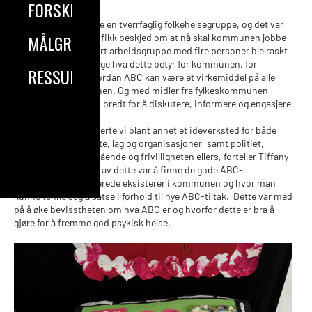
FORSKNING
I Heim har de allerede en tverrfaglig folkehelsegruppe, og det var
MÅLGRUPPER
denne gruppen som fikk beskjed om at nå skal kommunen jobbe
med ABC. En fokusert arbeidsgruppe med fire personer ble raskt
satt ned for å kartlegge hva dette betyr for kommunen, for
RESSURSER
befolkningen, og hvordan ABC kan være et virkemiddel på alle
områdene i kommunen. Og med midler fra fylkeskommunen
inviterte kommunen bredt for å diskutere, informere og engasjere
innbyggerne.
- I oktober 23 arrangerte vi blant annet et ideverksted for både
innbyggere og ansatte, lag og organisasjoner, samt politiet,
elevrådet fra videregående og frivilligheten ellers, forteller Tiffany
Opsahl. En viktig del av dette var å finne de gode ABC-
aktivitetene som allerede eksisterer i kommunen og hvor man
kunne tenke seg å satse i forhold til nye ABC-tiltak. Dette var med
på å øke bevisstheten om hva ABC er og hvorfor dette er bra å
gjøre for å fremme god psykisk helse.