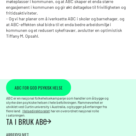
møteplasser i kommunen, og at ABC skaper et enda større
engasjement i kommunen og gir økt deltagelse til frivilligheten og
fritidsaktiviteter.
- Og vi har planer om å iverksette ABC i skoler og barnehager, og
at ABC-effekten skal bidra til et enda bedre arbeidsmiljø i
kommunen og et redusert sykefravær, avslutter en optimistisk
Tiffany M. Opsahl.
ABC FOR GOD PSYKISK HELSE
ABC er en nasjonal folkehelsekampanje som handler om å bygge og
styrke den psykiske helsen i hele befolkningen. Rammeverket er
utviklet ved Curtin university i Australia, og bygger på erfaringer fra
flere land.
Helsedirektoratet
har en overordnet nasjonal rolle
i satsningen.
TA I BRUK ABC
ARBEIDSLIVET