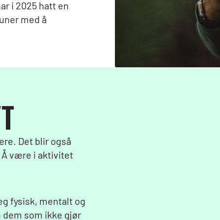
r i 2025 hatt en
muner med å
VT
ere. Det blir også
Å være i aktivitet
g fysisk, mentalt og
n dem som ikke gjør