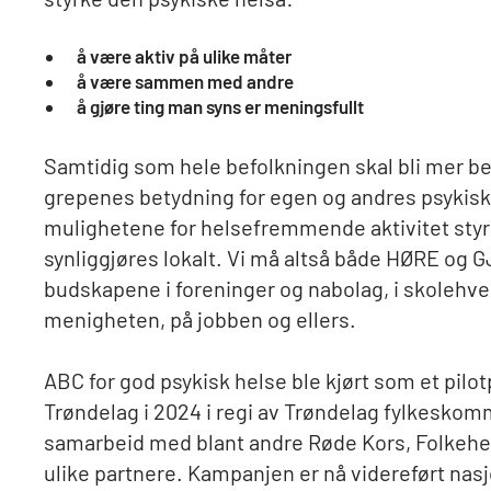
å være aktiv på ulike måter
å være sammen med andre
å gjøre ting man syns er meningsfullt
Samtidig som hele befolkningen skal bli mer be
grepenes betydning for egen og andres psykisk 
mulighetene for helsefremmende aktivitet sty
synliggjøres lokalt. Vi må altså både HØRE og
budskapene i foreninger og nabolag, i skolehve
menigheten, på jobben og ellers.
ABC for god psykisk helse ble kjørt som et pilot
Trøndelag i 2024 i regi av Trøndelag fylkeskom
samarbeid med blant andre Røde Kors, Folkehe
ulike partnere. Kampanjen er nå videreført nasjo