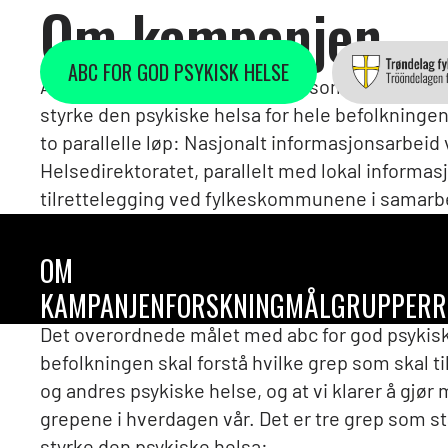
Om kampanjen
ABC FOR GOD PSYKISK HELSE
ABC er en folkehelsekampanje som handler om
styrke den psykiske helsa for hele befolkningen
to parallelle løp: Nasjonalt informasjonsarbeid
Helsedirektoratet, parallelt med lokal informas
tilrettelegging ved fylkeskommunene i samar
kommuner og organisasjoner.
OM
KAMPANJEN
FORSKNING
MÅLGRUPPER
R
Det overordnede målet med abc for god psykisk 
befolkningen skal forstå hvilke grep som skal ti
og andres psykiske helse, og at vi klarer å gjør
grepene i hverdagen vår. Det er tre grep som stå
styrke den psykiske helsa: