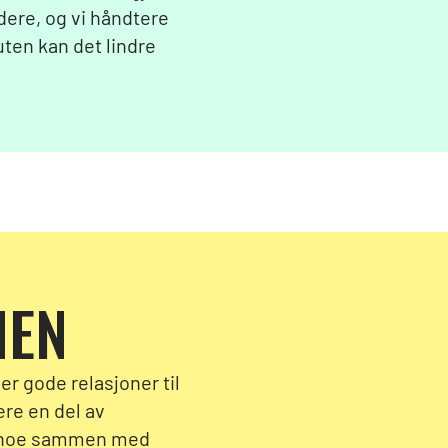
adere, og vi håndtere
ten kan det lindre
MEN
er gode relasjoner til
være en del av
re noe sammen med