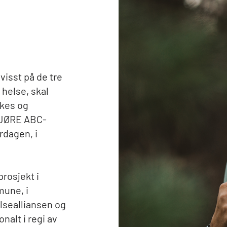
visst på de tre
helse, skal
rkes og
 GJØRE ABC-
rdagen, i
prosjekt i
mune, i
lsealliansen og
nalt i regi av