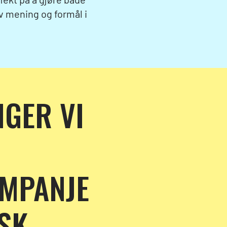
av mening og formål i
GER VI
MPANJE
SK