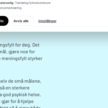
ansvarlig:
Trøndelag fylkeskommune
sonvernerklæring
lle
Avvis alle
Innstillinger
gsfylt for deg. Det
ål, gjøre noe for
oe meningsfylt styrker
, selv de små målene,
gså en sterkere
 ha god psykisk helse.
gjør for å hjelpe
ffekt på å gjøre både