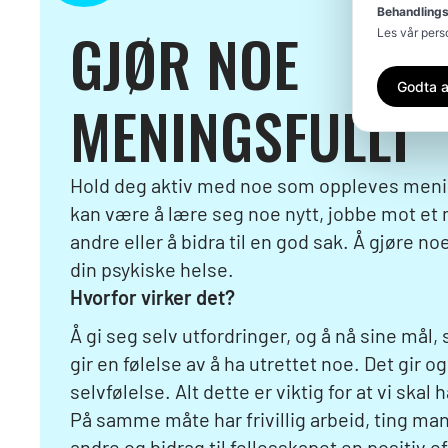
Behandlings
GJØR NOE
Les vår per
Godta a
MENINGSFULLT
Hold deg aktiv med noe som oppleves menin
kan være å lære seg noe nytt, jobbe mot et m
andre eller å bidra til en god sak. Å gjøre n
din psykiske helse.
Hvorfor virker det?
Å gi seg selv utfordringer, og å nå sine mål
gir en følelse av å ha utrettet noe. Det gir o
selvfølelse. Alt dette er viktig for at vi skal
På samme måte har frivillig arbeid, ting man 
andre og bidrag til fellesskapet en positiv e