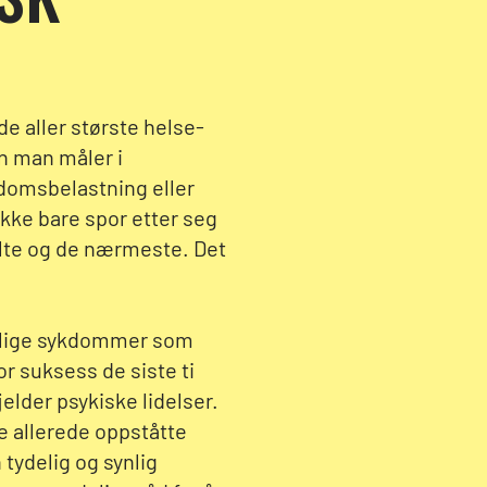
de aller største helse-
n man måler i
kdomsbelastning eller
ikke bare spor etter seg
elte og de nærmeste. Det
delige sykdommer som
or suksess de siste ti
elder psykiske lidelser.
e allerede oppståtte
tydelig og synlig