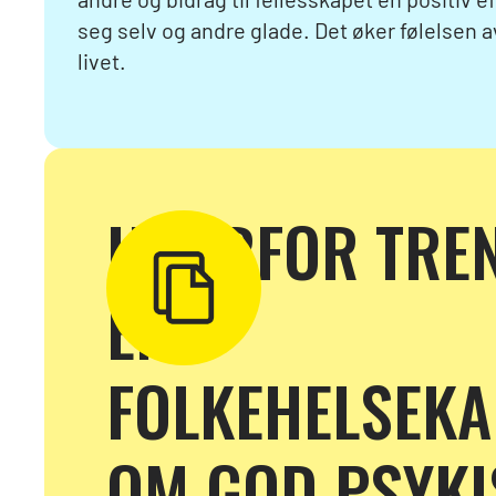
seg selv og andre glade. Det øker følelsen 
livet.
HVORFOR TREN
EN
FOLKEHELSEKA
OM GOD PSYKI