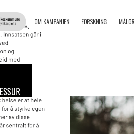
OM KAMPANJEN
FORSKNING
MÅLGR
 å bygge og
. Innsatsen går i
 ved
jon og
beid med
ESSURSER
helse er at hele
l for å styrke egen
 mer av disse
r sentralt for å