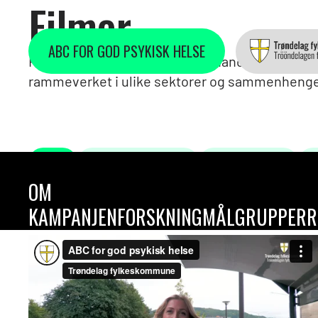
Filmer
ABC FOR GOD PSYKISK HELSE
Her kan du se videoer som omhandler bruken 
rammeverket i ulike sektorer og sammenhenge
ALLE
SAMISK ABC-ARBEID
FRIVILLIGHETEN
OM
KAMPANJEN
FORSKNING
MÅLGRUPPER
R