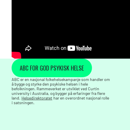
ABC FOR GOD PSYKISK HELSE
ABC er en nasjonal folkehelsekampanje som handler om
å bygge og styrke den psykiske helsen i hele
befolkningen. Rammeverket er utviklet ved Curtin
university i Australia, og bygger på erfaringer fra flere
land.
Helsedirektoratet
har en overordnet nasjonal rolle
i satsningen.