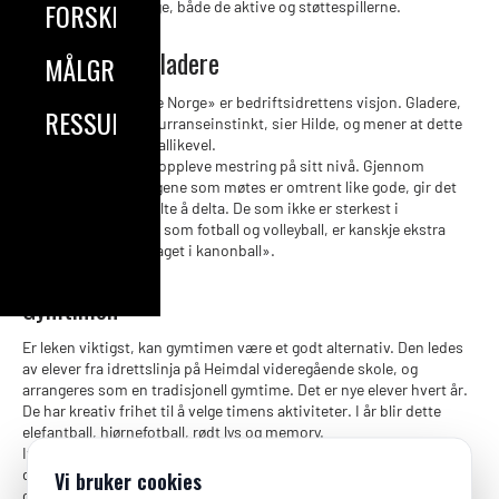
FORSKNING
begivenhet for mange, både de aktive og støttespillerne.
Sprekere og gladere
MÅLGRUPPER
«Sprekere og gladere Norge» er bedriftsidrettens visjon. Gladere,
RESSURSER
men også med konkurranseinstinkt, sier Hilde, og mener at dette
ikke utelukker noen allikevel.
- «Det viktigste er å oppleve mestring på sitt nivå. Gjennom
nivådeling, slik at lagene som møtes er omtrent like gode, gir det
mening for den enkelte å delta. De som ikke er sterkest i
tradisjonelle ballspill som fotball og volleyball, er kanskje ekstra
betydningsfulle for laget i kanonball».
Gymtimen
Er leken viktigst, kan gymtimen være et godt alternativ. Den ledes
av elever fra idrettslinja på Heimdal videregående skole, og
arrangeres som en tradisjonell gymtime. Det er nye elever hvert år.
De har kreativ frihet til å velge timens aktiviteter. I år blir dette
elefantball, hjørnefotball, rødt lys og memory.
Ifølge Hilde, har de et mål om å utvikle festivalen hele tiden, og
den skal vise fram bredden innenfor bedriftsidretten. Du kan
Vi bruker cookies
også velge bargames, som i år er shuffleboard, cornhole og yatzy.