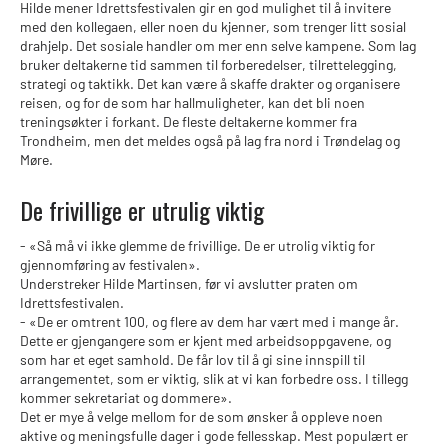
Hilde mener Idrettsfestivalen gir en god mulighet til å invitere
med den kollegaen, eller noen du kjenner, som trenger litt sosial
drahjelp. Det sosiale handler om mer enn selve kampene. Som lag
bruker deltakerne tid sammen til forberedelser, tilrettelegging,
strategi og taktikk. Det kan være å skaffe drakter og organisere
reisen, og for de som har hallmuligheter, kan det bli noen
treningsøkter i forkant. De fleste deltakerne kommer fra
Trondheim, men det meldes også på lag fra nord i Trøndelag og
Møre.
De frivillige er utrulig viktig
- «Så må vi ikke glemme de frivillige. De er utrolig viktig for
gjennomføring av festivalen».
Understreker Hilde Martinsen, før vi avslutter praten om
Idrettsfestivalen.
- «De er omtrent 100, og flere av dem har vært med i mange år.
Dette er gjengangere som er kjent med arbeidsoppgavene, og
som har et eget samhold. De får lov til å gi sine innspill til
arrangementet, som er viktig, slik at vi kan forbedre oss. I tillegg
kommer sekretariat og dommere».
Det er mye å velge mellom for de som ønsker å oppleve noen
aktive og meningsfulle dager i gode fellesskap. Mest populært er