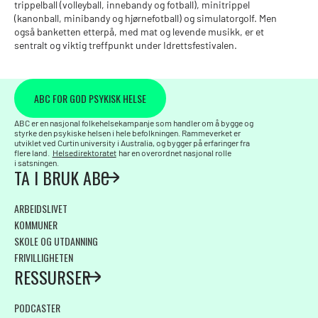
trippelball (volleyball, innebandy og fotball), minitrippel
(kanonball, minibandy og hjørnefotball) og simulatorgolf. Men
også banketten etterpå, med mat og levende musikk, er et
sentralt og viktig treffpunkt under Idrettsfestivalen.
ABC FOR GOD PSYKISK HELSE
ABC er en nasjonal folkehelsekampanje som handler om å bygge og
styrke den psykiske helsen i hele befolkningen. Rammeverket er
utviklet ved Curtin university i Australia, og bygger på erfaringer fra
flere land.
Helsedirektoratet
har en overordnet nasjonal rolle
i satsningen.
TA I BRUK ABC
ARBEIDSLIVET
KOMMUNER
SKOLE OG UTDANNING
FRIVILLIGHETEN
RESSURSER
PODCASTER