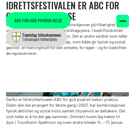
IDRETTSFESTIVALEN ER ABC FOR
GOD PSYKISK HELSE
ABC FOR GOD PSYKISK HELSE
Et lag fungerer best når alle deltakerne kjenner på tilhørighet og
opplever at de er betydningsfulle bidragsytere. I bedriftsidretten
handler det ikke om å være flinkest. Det er andre verdier som teller
mer. Det å være aktiv i et fellesskap, som både gir fysisk og sosial
gevinst, er meningsfullt for den enkelte, for laget - og for bedriften
de representerer.
Skrevet av
Hans Johan Lieng
Derfor er Idrettsfestivalen ABC for god psykisk helse i praksis.
Siden den ble arrangert for første gang i 2007, har kombinasjonen
fysisk aktivitet og sosial moro samlet titusenvis av deltakere. Det
som teller er å ha det gøy sammen. Omtrent tusen lag møtes til
dyst i Trondheim Spektrum og noen andre lokaler 14. – 17. januar.