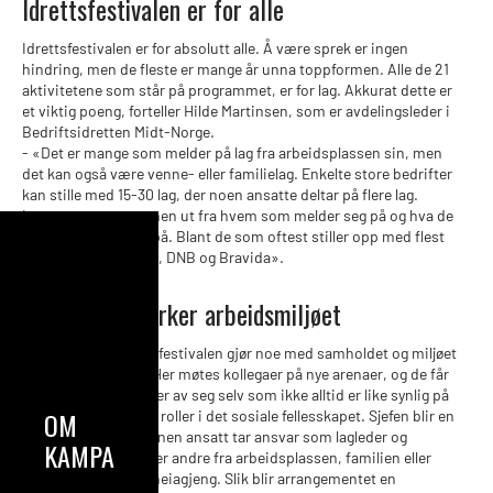
Idrettsfestivalen er for alle
Idrettsfestivalen er for absolutt alle. Å være sprek er ingen
hindring, men de fleste er mange år unna toppformen. Alle de 21
aktivitetene som står på programmet, er for lag. Akkurat dette er
et viktig poeng, forteller Hilde Martinsen, som er avdelingsleder i
Bedriftsidretten Midt-Norge.
- «Det er mange som melder på lag fra arbeidsplassen sin, men
det kan også være venne- eller familielag. Enkelte store bedrifter
kan stille med 15-30 lag, der noen ansatte deltar på flere lag.
Lagene settes sammen ut fra hvem som melder seg på og hva de
ønsker å være med på. Blant de som oftest stiller opp med flest
lag finner vi Adressa, DNB og Bravida».
Deltakelse styrker arbeidsmiljøet
Deltakelse på idrettsfestivalen gjør noe med samholdet og miljøet
på arbeidsplassen. Her møtes kollegaer på nye arenaer, og de får
sjansen til å vise sider av seg selv som ikke alltid er like synlig på
OM
jobben. De får andre roller i det sosiale fellesskapet. Sjefen blir en
av laget, mens en annen ansatt tar ansvar som lagleder og
KAMPANJEN
kaptein. I tillegg stiller andre fra arbeidsplassen, familien eller
vennegjengen som heiagjeng. Slik blir arrangementet en