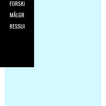
FORSKNING
MÅLGRUPPER
RESSURSER