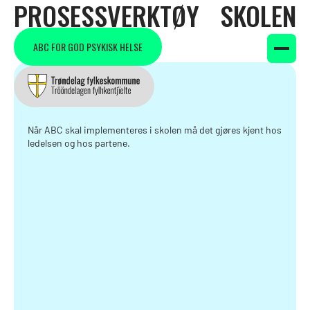
PROSESSVERKTØY
SKOLEN
—
ABC FOR GOD PSYKISK HELSE
Ledelse og partsgruppe
Forankring
Når ABC skal implementeres i skolen må det gjøres kjent hos
ledelsen og hos partene‍.