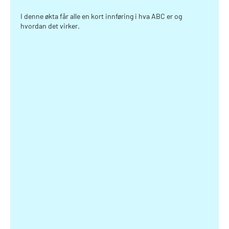
Tidsbruk: 20-30 minutter
Målet er å gi informasjon om hva ABC er og hvilken effekt det kan ha
I denne økta får alle en kort innføring i hva ABC er og
på skolemiljøet. Deretter åpner dere for dialog.
hvordan det virker.
Gjennomføring:
Hvorfor ABC?
Vis filmen
Powerpoint med info
Gå gjennom
Diskusjon/refleksjon:
Hva kan ABC bidra til hos oss?
Hvordan kan vi gjøre det?
Har vi den innsikten vi trenger?
Hvilke utfordringer kan vi møte?
Fordel oppgaver/ansvar for veien videre.
Opprett et sammensatt ABC team – hvem har pådriverrollen?