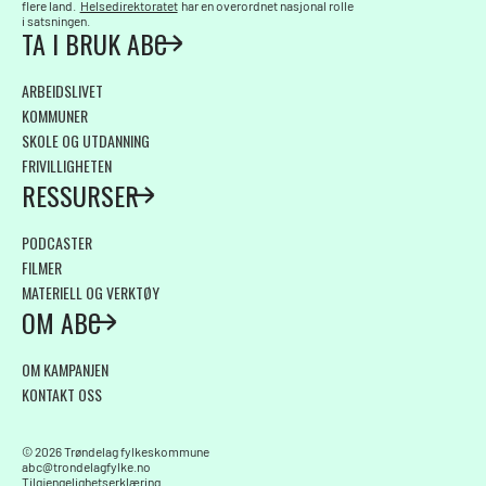
flere land.
Helsedirektoratet
har en overordnet nasjonal rolle
i satsningen.
TA I BRUK ABC
ARBEIDSLIVET
KOMMUNER
SKOLE OG UTDANNING
FRIVILLIGHETEN
RESSURSER
PODCASTER
FILMER
MATERIELL OG VERKTØY
OM ABC
OM KAMPANJEN
KONTAKT OSS
©
2026
Trøndelag fylkeskommune
abc@trondelagfylke.no
Tilgjengelighetserklæring