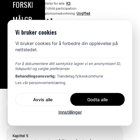
FORSKNING
inkluderende aktiviteter for alle:
KS
TheLundy model of child participation
Verktøy for god ungdomsmedvirkning:
UngMed
Alle kapitler
MÅLGRUPPER
Vi bruker cookies
RESSURSER
Kapittel
1
Forankringsmøte
Vi bruker cookies for å forbedre din opplevelse på
nettstedet.
Kapittel
2
For å dokumentere ditt samtykke lagrer vi en anonymisert ID,
Hva vil vi med ABC i vår kommune?
tidspunkt og valgte preferanser.
Behandlingsansvarlig:
Trøndelag fylkeskommune
Les vår personvernerklæring
Kapittel
3
Planverk og satsninger
Avvis alle
Godta alle
Kapittel
4
Innstillinger
Nettverk og aktører
Kapittel
5