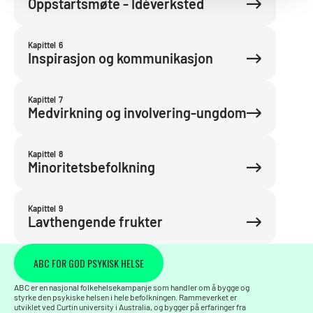
Oppstartsmøte - Idèverksted
Kapittel
6
Inspirasjon og kommunikasjon
Kapittel
7
Medvirkning og involvering-ungdom
Kapittel
8
Minoritetsbefolkning
Kapittel
9
Lavthengende frukter
ABC FOR GOD PSYKISK HELSE
ABC er en nasjonal folkehelsekampanje som handler om å bygge og
styrke den psykiske helsen i hele befolkningen. Rammeverket er
utviklet ved Curtin university i Australia, og bygger på erfaringer fra