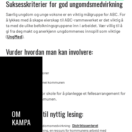
Suksesskriterier for god ungomdsmedvirkning
Særlig ungdom og unge voksne er en viktig målgruppe for ABC. For
å lykkes med å skape eierskap til ABC-rammeverket er det viktig å
ta med de ulike befolkningsgruppene inn i arbeidet. Vær villig til å
gi fra deg makt og anerkjenn ungdommenes innspill som viktige
(
UngMed
).
Vurder hvordan man kan involvere:
Elevråd
Ungdomsråd
Studentorganisasjoner
Lærlingeråd
Ungdomskontaktenei kommunen
Se
prosessverktøy
for skole for å planlegge et fellesarrangement for
alle elevrådene i kommunen.
Linker og tips til nyttig lesing:
OM
KAMPANJEN
10 gode råd for ungdomsmedvirkning:
Distriktssenteret
Ungdomsmedvirkning, en ressurs for kommunens arbeid med