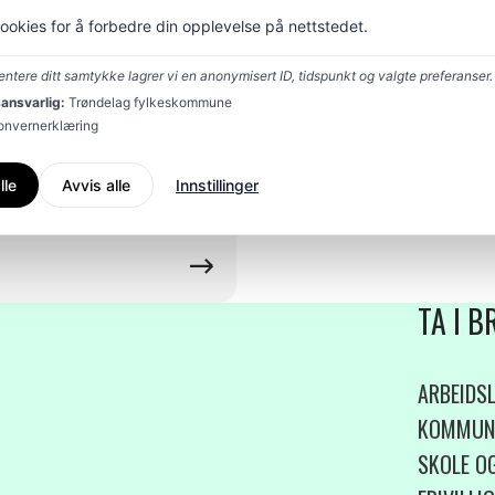
Kapittel
6
cookies for å forbedre din opplevelse på nettstedet.
Inspirasjon og kom
ntere ditt samtykke lagrer vi en anonymisert ID, tidspunkt og valgte preferanser.
ansvarlig:
Trøndelag fylkeskommune
Kapittel
8
sonvernerklæring
Minoritetsbefolknin
lle
Avvis alle
Innstillinger
TA I 
ARBEIDSL
KOMMUN
SKOLE O