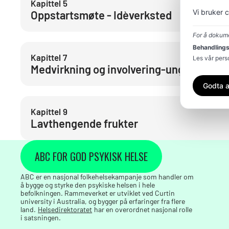
Kapittel
5
Vi bruker 
Oppstartsmøte - Idèverksted
For å dokume
Behandlings
Kapittel
7
Les vår per
Medvirkning og involvering-ungdom
Godta a
Kapittel
9
Lavthengende frukter
ABC FOR GOD PSYKISK HELSE
ABC er en nasjonal folkehelsekampanje som handler om
å bygge og styrke den psykiske helsen i hele
befolkningen. Rammeverket er utviklet ved Curtin
university i Australia, og bygger på erfaringer fra flere
land.
Helsedirektoratet
har en overordnet nasjonal rolle
i satsningen.