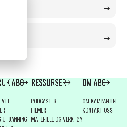
munikasjon
g
BRUK ABC
RESSURSER
OM ABC
IVET
PODCASTER
OM KAMPANJEN
ER
FILMER
KONTAKT OSS
G UTDANNING
MATERIELL OG VERKTØY