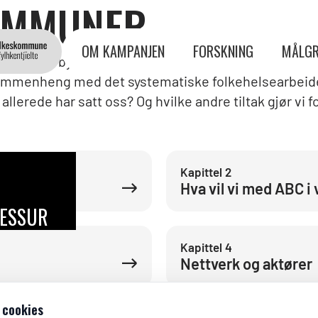
KOMMUNER
OM KAMPANJEN
FORSKNING
MÅLGR
mmune bør bygge på et kunnskapsgrunnlag og ha et kla
 sammenheng med det systematiske folkehelsearbeid
lerede har satt oss? Og hvilke andre tiltak gjør vi 
Kapittel
2
Hva vil vi med ABC 
ESSURSER
Kapittel
4
Nettverk og aktører
 cookies