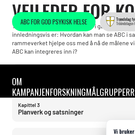
VEILEDER FOR 
ABC FOR GOD PSYKISK HELSE
Tiltak og satsninger man setter i gang i en ko
innledningsvis er: Hvordan kan man se ABC i
rammeverket hjelpe oss med å nå de målene vi al
ABC kan integreres inn i?
Kapittel
1
OM
Forankringsmøte
KAMPANJEN
FORSKNING
MÅLGRUPPER
R
Kapittel
3
Planverk og satsninger
Vi bruker