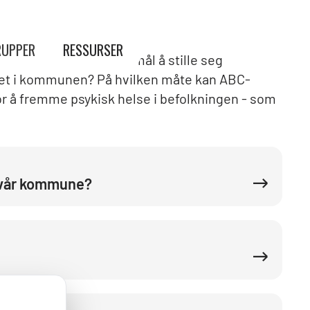
UPPER
RESSURSER
rt formål. Gode spørsmål å stille seg
et i kommunen? På hvilken måte kan ABC-
for å fremme psykisk helse i befolkningen - som
i vår kommune?