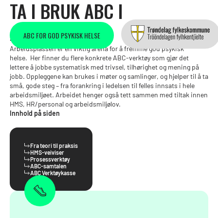
TA I BRUK ABC I
ARBEIDSLIVET
ABC FOR GOD PSYKISK HELSE
Arbeidsplassen er en viktig arena for å fremme god psykisk
helse. Her finner du flere konkrete ABC-verktøy som gjør det
lettere å jobbe systematisk med trivsel, tilhørighet og mening på
jobb. Oppleggene kan brukes i møter og samlinger, og hjelper til å ta
små, gode steg – fra forankring i ledelsen til felles innsats i hele
arbeidsmiljøet. Arbeidet henger også tett sammen med tiltak innen
HMS, HR/personal og arbeidsmiljølov.
Innhold på siden
Fra teori til praksis
HMS-veiviser
Prosessverktøy
ABC-samtalen
ABC Verktøykasse