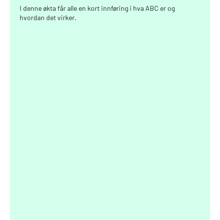
Målet er å gi informasjon om hva ABC er og hvilken effekt det kan ha
I denne økta får alle en kort innføring i hva ABC er og
på arbeidsplassen, og åpne opp for dialog.
hvordan det virker.
Gjennomføring
Arbeidslivets ABC
Vis filmen
Powerpoint med info
Gå gjennom
Diskusjon og refleksjon
Hva kan ABC bidra til i vår organisasjon?
Hvordan kan vi gjøre det hos oss?
Har vi nok innsikt til å sette i gang?
Hvilke utfordringer kan vi møte?Fordel oppgaver og
ansvar for veien videre
Fordel oppgaver og ansvar for veien videre