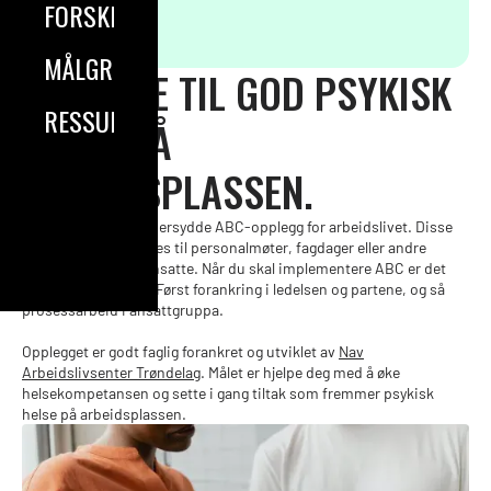
FORSKNING
MÅLGRUPPER
EN GUIDE TIL GOD PSYKISK
RESSURSER
HELSE PÅ
ARBEIDSPLASSEN.
Her finner du skreddersydde ABC-opplegg for arbeidslivet. Disse
verktøyene kan brukes til personalmøter, fagdager eller andre
samlinger med de ansatte. Når du skal implementere ABC er det
lurt å tenke stegvis. Først forankring i ledelsen og partene, og så
prosessarbeid i ansattgruppa.
Opplegget er godt faglig forankret og utviklet av
Nav
Arbeidslivsenter Trøndelag
. Målet er hjelpe deg med å øke
helsekompetansen og sette i gang tiltak som fremmer psykisk
helse på arbeidsplassen.